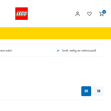
0
ieve sets!
Snel, veilig en vertrouwd!