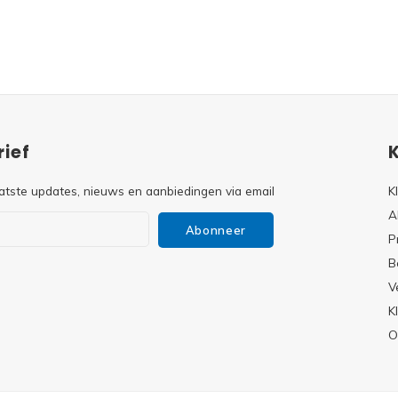
ief
atste updates, nieuws en aanbiedingen via email
K
A
Abonneer
P
B
V
s
K
O