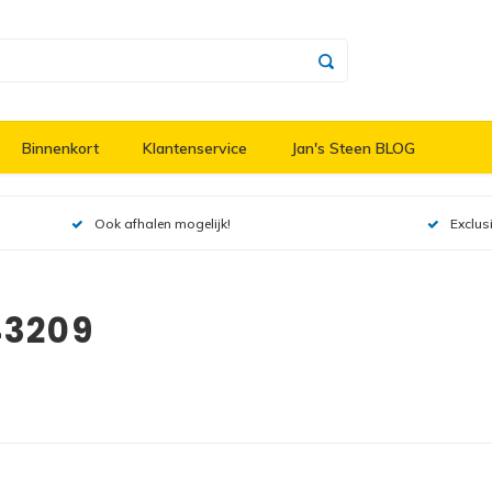
Binnenkort
Klantenservice
Jan's Steen BLOG
Ook afhalen mogelijk!
Exclus
43209