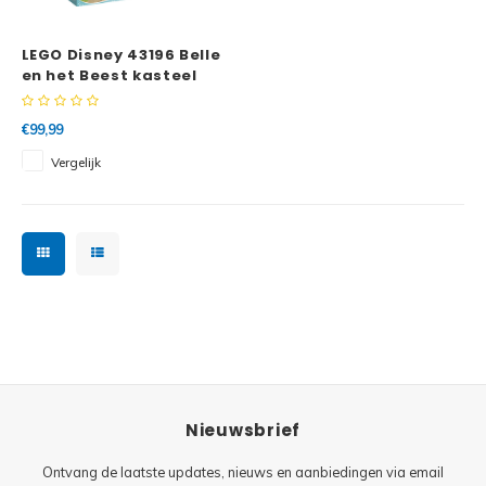
Minifi
Botanicals
LEGO Disney 43196 Belle
Minifi
Gabby's Dollhouse
en het Beest kasteel
Minifi
Animal Crossing
€99,99
Vergelijk
Minifi
DREAMZzz
Minifi
Sonic the Hedgehog
Minifi
Avatar
Minifi
ICONS™
Minifi
Creator 3 in 1
Nieuwsbrief
Minifi
Creator Expert
Ontvang de laatste updates, nieuws en aanbiedingen via email
Minifi