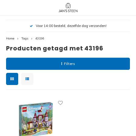
Hoofdmenu / nieuw!
Hoofdmenu 
Hoofdmenu 
Voor 14:00 besteld, dezelfde dag verzonden!
botanicals 
botanicals 
Nieuw!
avatar / i
avat
friends / h
Home
Tags
43196
Producten getagd met 43196
Architecture
Peppa
Harry
Filters
Pokemon
Harry
Editions
Loone
Batman
Vidiyo
City
Marve
Classic