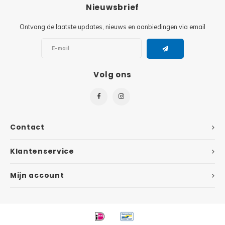
Minifi
Nieuwsbrief
Botanicals
Ontvang de laatste updates, nieuws en aanbiedingen via email
Minifi
Gabby's Dollhouse
Minifi
Animal Crossing
Volg ons
Minifi
DREAMZzz
Minifi
Sonic the Hedgehog
Contact
Minifi
Avatar
Klantenservice
Minifi
ICONS™
Mijn account
Minifi
Creator 3 in 1
Minifi
Creator Expert
Minifi