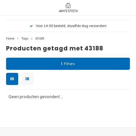
Hoofdmenu / nieuw!
Hoofdmenu 
Hoofdmenu 
Voor 14:00 besteld, dezelfde dag verzonden!
botanicals 
botanicals 
Nieuw!
avatar / i
avat
friends / h
Home
Tags
43188
Producten getagd met 43188
Architecture
Peppa
Harry
Filters
Pokemon
Harry
Editions
Loone
Batman
Geen producten gevonden!...
Vidiyo
City
Marve
Classic