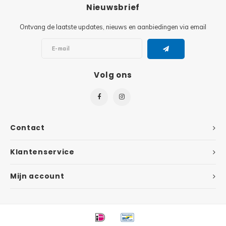
Minifi
Nieuwsbrief
Botanicals
Ontvang de laatste updates, nieuws en aanbiedingen via email
Minifi
Gabby's Dollhouse
Minifi
Animal Crossing
Volg ons
Minifi
DREAMZzz
Minifi
Sonic the Hedgehog
Contact
Minifi
Avatar
Klantenservice
Minifi
ICONS™
Mijn account
Minifi
Creator 3 in 1
Minifi
Creator Expert
Minifi