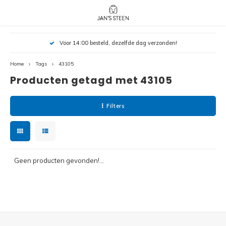
Hoofdmenu / nieuw!
Hoofdmenu 
Hoofdmenu 
Voor 14:00 besteld, dezelfde dag verzonden!
botanicals 
botanicals 
Nieuw!
avatar / i
avat
friends / h
Home
Tags
43105
Producten getagd met 43105
Architecture
Peppa
Harry
Filters
Pokemon
Harry
Editions
Loone
Batman
Geen producten gevonden!...
Vidiyo
City
Marve
Classic