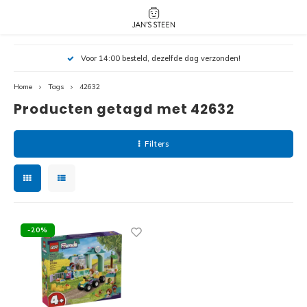
Hoofdmenu / nieuw!
Hoofdmenu 
Hoofdmenu 
Voor 14:00 besteld, dezelfde dag verzonden!
botanicals 
botanicals 
Nieuw!
avatar / i
avat
friends / h
Home
Tags
42632
Producten getagd met 42632
Architecture
Peppa
Harry
Filters
Pokemon
Harry
Editions
Loone
Batman
-20%
Vidiyo
City
Marve
Classic