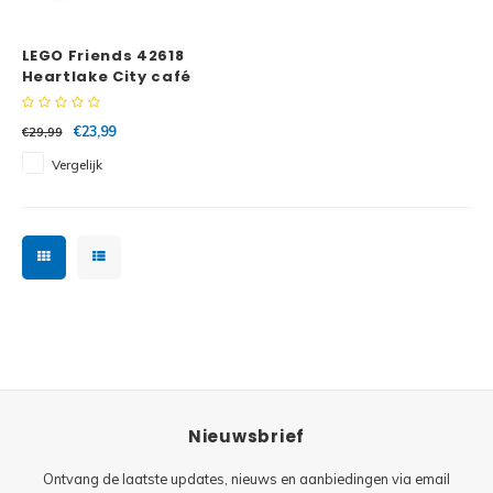
Minifi
Botanicals
LEGO Friends 42618
Minifi
Gabby's Dollhouse
Heartlake City café
Minifi
Animal Crossing
€23,99
€29,99
Vergelijk
Minifi
DREAMZzz
Minifi
Sonic the Hedgehog
Minifi
Avatar
Minifi
ICONS™
Minifi
Creator 3 in 1
Nieuwsbrief
Minifi
Creator Expert
Ontvang de laatste updates, nieuws en aanbiedingen via email
Minifi