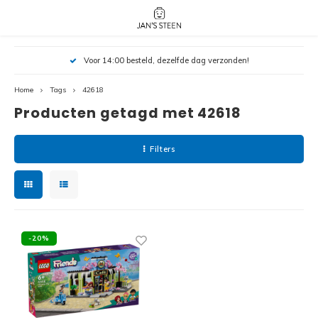
Hoofdmenu / nieuw!
Hoofdmenu 
Hoofdmenu 
Voor 14:00 besteld, dezelfde dag verzonden!
botanicals 
botanicals 
Nieuw!
avatar / i
avat
friends / h
Home
Tags
42618
Producten getagd met 42618
Architecture
Peppa
Harry
Filters
Pokemon
Harry
Editions
Loone
Batman
-20%
Vidiyo
City
Marve
Classic