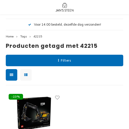
Hoofdmenu / nieuw!
Hoofdmenu 
Hoofdmenu 
Voor 14:00 besteld, dezelfde dag verzonden!
botanicals 
botanicals 
Nieuw!
avatar / i
avat
friends / h
Home
Tags
42215
Producten getagd met 42215
Architecture
Peppa
Harry
Filters
Pokemon
Harry
Editions
Loone
Batman
-23%
Vidiyo
City
Marve
Classic