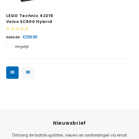
Minifi
Botanicals
LEGO Technic 42215
Minifi
Gabby's Dollhouse
Volvo EC500 Hybrid
graafmachine
Minifi
Animal Crossing
€309,99
€399,99
Vergelijk
Minifi
DREAMZzz
Minifi
Sonic the Hedgehog
Minifi
Avatar
Minifi
ICONS™
Minifi
Creator 3 in 1
Nieuwsbrief
Minifi
Creator Expert
Ontvang de laatste updates, nieuws en aanbiedingen via email
Minifi