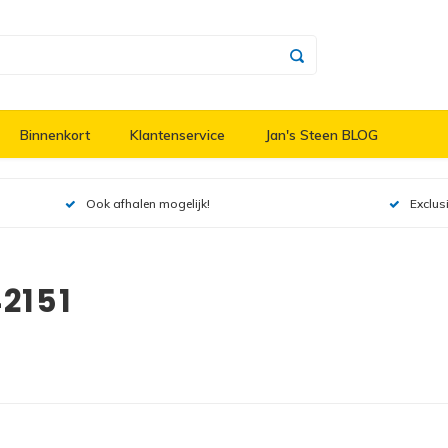
Binnenkort
Klantenservice
Jan's Steen BLOG
Ook afhalen mogelijk!
Exclus
2151