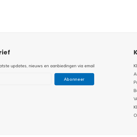
ief
atste updates, nieuws en aanbiedingen via email
K
A
Abonneer
P
B
V
s
K
O