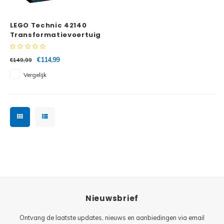
Minifi
Botanicals
LEGO Technic 42140
Minifi
Gabby's Dollhouse
Transformatievoertuig
met app-besturing
Minifi
Animal Crossing
€114,99
€149,99
Vergelijk
Minifi
DREAMZzz
Minifi
Sonic the Hedgehog
Minifi
Avatar
Minifi
ICONS™
Minifi
Creator 3 in 1
Nieuwsbrief
Minifi
Creator Expert
Ontvang de laatste updates, nieuws en aanbiedingen via email
Minifi