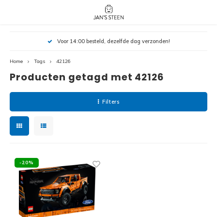
Hoofdmenu / nieuw!
Hoofdmenu 
Hoofdmenu 
Voor 14:00 besteld, dezelfde dag verzonden!
botanicals 
botanicals 
Nieuw!
avatar / i
avat
friends / h
Home
Tags
42126
Producten getagd met 42126
Architecture
Peppa
Harry
Filters
Pokemon
Harry
Editions
Loone
Batman
-20%
Vidiyo
City
Marve
Classic