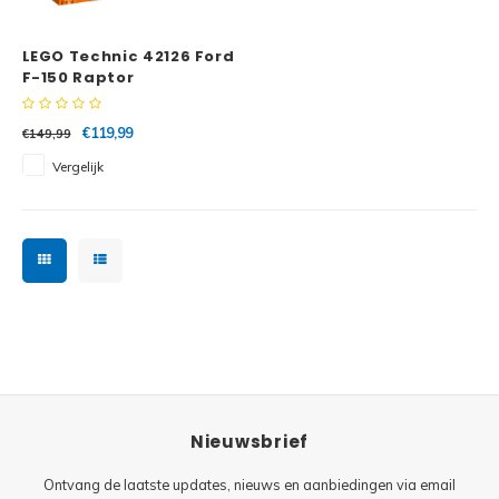
Minifi
Botanicals
LEGO Technic 42126 Ford
Minifi
Gabby's Dollhouse
F-150 Raptor
Minifi
Animal Crossing
€119,99
€149,99
Vergelijk
Minifi
DREAMZzz
Minifi
Sonic the Hedgehog
Minifi
Avatar
Minifi
ICONS™
Minifi
Creator 3 in 1
Nieuwsbrief
Minifi
Creator Expert
Ontvang de laatste updates, nieuws en aanbiedingen via email
Minifi