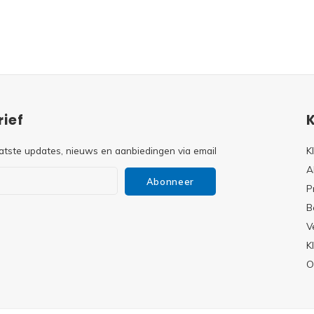
ief
atste updates, nieuws en aanbiedingen via email
K
A
Abonneer
P
B
V
s
K
O