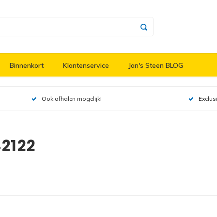
Binnenkort
Klantenservice
Jan's Steen BLOG
Ook afhalen mogelijk!
Exclus
2122