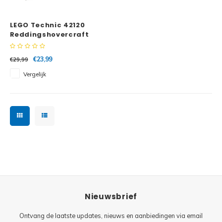
Minifi
Botanicals
LEGO Technic 42120
Minifi
Gabby's Dollhouse
Reddingshovercraft
Minifi
Animal Crossing
€23,99
€29,99
Vergelijk
Minifi
DREAMZzz
Minifi
Sonic the Hedgehog
Minifi
Avatar
Minifi
ICONS™
Minifi
Creator 3 in 1
Nieuwsbrief
Minifi
Creator Expert
Ontvang de laatste updates, nieuws en aanbiedingen via email
Minifi