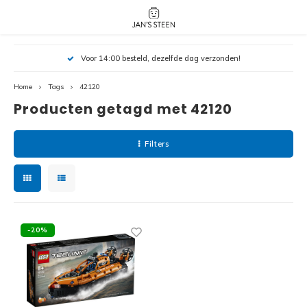
Hoofdmenu / nieuw!
Hoofdmenu 
Hoofdmenu 
Voor 14:00 besteld, dezelfde dag verzonden!
botanicals 
botanicals 
Nieuw!
avatar / i
avat
friends / h
Home
Tags
42120
Producten getagd met 42120
Architecture
Peppa
Harry
Filters
Pokemon
Harry
Editions
Loone
Batman
-20%
Vidiyo
City
Marve
Classic