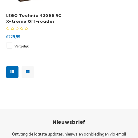
Minifi
Botanicals
LEGO Technic 42099 RC
Minifi
Gabby's Dollhouse
X-treme Off-roader
Minifi
Animal Crossing
€229,99
Vergelijk
Minifi
DREAMZzz
Minifi
Sonic the Hedgehog
Minifi
Avatar
Minifi
ICONS™
Minifi
Creator 3 in 1
Nieuwsbrief
Minifi
Creator Expert
Ontvang de laatste updates, nieuws en aanbiedingen via email
Minifi