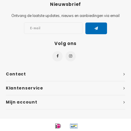
Minifi
Nieuwsbrief
Botanicals
Ontvang de laatste updates, nieuws en aanbiedingen via email
Minifi
Gabby's Dollhouse
Minifi
Animal Crossing
Volg ons
Minifi
DREAMZzz
Minifi
Sonic the Hedgehog
Contact
Minifi
Avatar
Klantenservice
Minifi
ICONS™
Mijn account
Minifi
Creator 3 in 1
Minifi
Creator Expert
Minifi