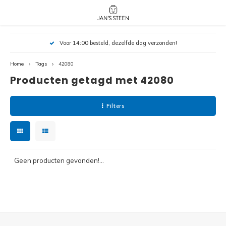
Hoofdmenu / nieuw!
Hoofdmenu 
Hoofdmenu 
Voor 14:00 besteld, dezelfde dag verzonden!
botanicals 
botanicals 
Nieuw!
avatar / i
avat
friends / h
Home
Tags
42080
Producten getagd met 42080
Architecture
Peppa
Harry
Filters
Pokemon
Harry
Editions
Loone
Batman
Geen producten gevonden!...
Vidiyo
City
Marve
Classic