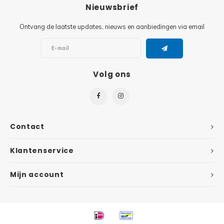
Minifi
Nieuwsbrief
Botanicals
Ontvang de laatste updates, nieuws en aanbiedingen via email
Minifi
Gabby's Dollhouse
Minifi
Animal Crossing
Volg ons
Minifi
DREAMZzz
Minifi
Sonic the Hedgehog
Contact
Minifi
Avatar
Klantenservice
Minifi
ICONS™
Mijn account
Minifi
Creator 3 in 1
Minifi
Creator Expert
Minifi