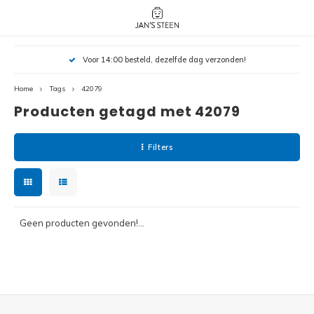
Hoofdmenu / nieuw!
Hoofdmenu 
Hoofdmenu 
Voor 14:00 besteld, dezelfde dag verzonden!
botanicals 
botanicals 
Nieuw!
avatar / i
avat
friends / h
Home
Tags
42079
Producten getagd met 42079
Architecture
Peppa
Harry
Filters
Pokemon
Harry
Editions
Loone
Batman
Geen producten gevonden!...
Vidiyo
City
Marve
Classic