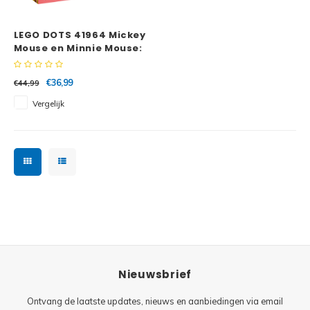
Minifi
Botanicals
LEGO DOTS 41964 Mickey
Minifi
Gabby's Dollhouse
Mouse en Minnie Mouse:
Terug naar school
Minifi
Animal Crossing
€36,99
€44,99
Vergelijk
Minifi
DREAMZzz
Minifi
Sonic the Hedgehog
Minifi
Avatar
Minifi
ICONS™
Minifi
Creator 3 in 1
Nieuwsbrief
Minifi
Creator Expert
Ontvang de laatste updates, nieuws en aanbiedingen via email
Minifi