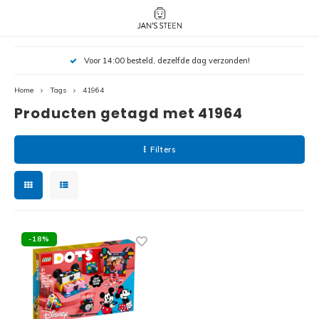
Hoofdmenu / nieuw!
Hoofdmenu 
Hoofdmenu 
Voor 14:00 besteld, dezelfde dag verzonden!
botanicals 
botanicals 
Nieuw!
avatar / i
avat
friends / h
Home
Tags
41964
Producten getagd met 41964
Architecture
Peppa
Harry
Filters
Pokemon
Harry
Editions
Loone
Batman
-18%
Vidiyo
City
Marve
Classic