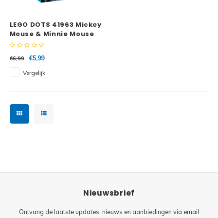
Minifi
Botanicals
LEGO DOTS 41963 Mickey
Minifi
Gabby's Dollhouse
Mouse & Minnie Mouse
Stitch-on Patch
Minifi
Animal Crossing
€5,99
€6,99
Vergelijk
Minifi
DREAMZzz
Minifi
Sonic the Hedgehog
Minifi
Avatar
Minifi
ICONS™
Minifi
Creator 3 in 1
Nieuwsbrief
Minifi
Creator Expert
Ontvang de laatste updates, nieuws en aanbiedingen via email
Minifi