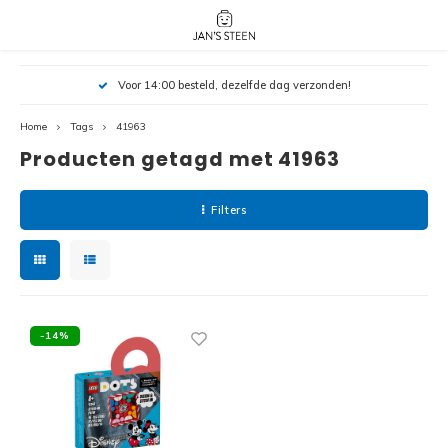
Hoofdmenu / nieuw!
Hoofdmenu 
Hoofdmenu 
Voor 14:00 besteld, dezelfde dag verzonden!
botanicals 
botanicals 
Nieuw!
avatar / i
avat
friends / h
Home
Tags
41963
Producten getagd met 41963
Architecture
Peppa
Harry
Filters
Pokemon
Harry
Editions
Loone
Batman
-14%
Vidiyo
City
Marve
Classic