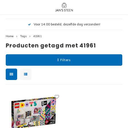
Hoofdmenu / nieuw!
Hoofdmenu 
Hoofdmenu 
Voor 14:00 besteld, dezelfde dag verzonden!
botanicals 
botanicals 
Nieuw!
avatar / i
avat
friends / h
Home
Tags
41961
Producten getagd met 41961
Architecture
Peppa
Harry
Filters
Pokemon
Harry
Editions
Loone
Batman
Vidiyo
City
Marve
Classic