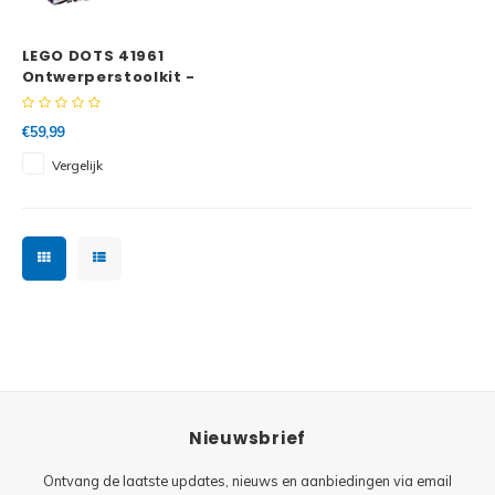
Minifi
Botanicals
LEGO DOTS 41961
Minifi
Gabby's Dollhouse
Ontwerperstoolkit -
Patronen
Minifi
Animal Crossing
€59,99
Vergelijk
Minifi
DREAMZzz
Minifi
Sonic the Hedgehog
Minifi
Avatar
Minifi
ICONS™
Minifi
Creator 3 in 1
Nieuwsbrief
Minifi
Creator Expert
Ontvang de laatste updates, nieuws en aanbiedingen via email
Minifi