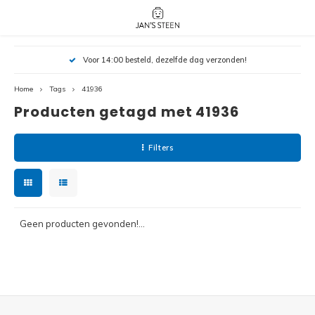
Hoofdmenu / nieuw!
Hoofdmenu 
Hoofdmenu 
Voor 14:00 besteld, dezelfde dag verzonden!
botanicals 
botanicals 
Nieuw!
avatar / i
avat
friends / h
Home
Tags
41936
Producten getagd met 41936
Architecture
Peppa
Harry
Filters
Pokemon
Harry
Editions
Loone
Batman
Geen producten gevonden!...
Vidiyo
City
Marve
Classic