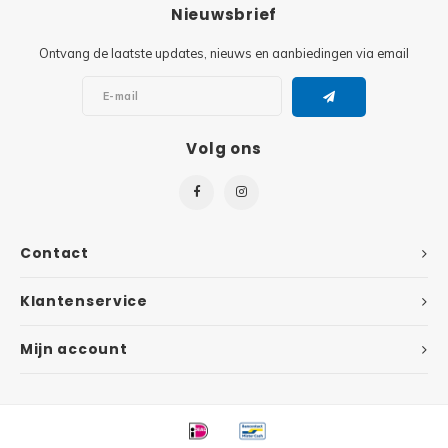
Minifi
Nieuwsbrief
Botanicals
Ontvang de laatste updates, nieuws en aanbiedingen via email
Minifi
Gabby's Dollhouse
Minifi
Animal Crossing
Volg ons
Minifi
DREAMZzz
Minifi
Sonic the Hedgehog
Contact
Minifi
Avatar
Klantenservice
Minifi
ICONS™
Mijn account
Minifi
Creator 3 in 1
Minifi
Creator Expert
Minifi