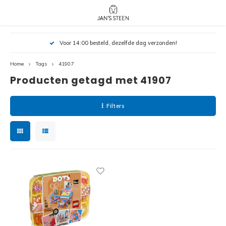
Hoofdmenu / nieuw!
Hoofdmenu 
Hoofdmenu 
Voor 14:00 besteld, dezelfde dag verzonden!
botanicals 
botanicals 
Nieuw!
avatar / i
avat
friends / h
Home
Tags
41907
Producten getagd met 41907
Architecture
Peppa
Harry
Filters
Pokemon
Harry
Editions
Loone
Batman
Vidiyo
City
Marve
Classic