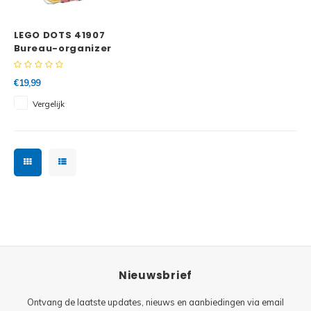
Minifi
Botanicals
LEGO DOTS 41907
Minifi
Gabby's Dollhouse
Bureau-organizer
Minifi
Animal Crossing
€19,99
Vergelijk
Minifi
DREAMZzz
Minifi
Sonic the Hedgehog
Minifi
Avatar
Minifi
ICONS™
Minifi
Creator 3 in 1
Nieuwsbrief
Minifi
Creator Expert
Ontvang de laatste updates, nieuws en aanbiedingen via email
Minifi