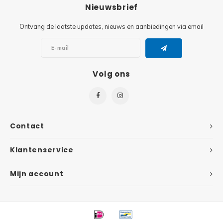
Minifi
Nieuwsbrief
Botanicals
Ontvang de laatste updates, nieuws en aanbiedingen via email
Minifi
Gabby's Dollhouse
Minifi
Animal Crossing
Volg ons
Minifi
DREAMZzz
Minifi
Sonic the Hedgehog
Contact
Minifi
Avatar
Klantenservice
Minifi
ICONS™
Mijn account
Minifi
Creator 3 in 1
Minifi
Creator Expert
Minifi