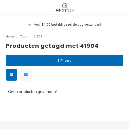
Hoofdmenu / nieuw!
Hoofdmenu 
Hoofdmenu 
Voor 14:00 besteld, dezelfde dag verzonden!
botanicals 
botanicals 
Nieuw!
avatar / i
avat
friends / h
Home
Tags
41904
Producten getagd met 41904
Architecture
Peppa
Harry
Filters
Pokemon
Harry
Editions
Loone
Batman
Geen producten gevonden!...
Vidiyo
City
Marve
Classic