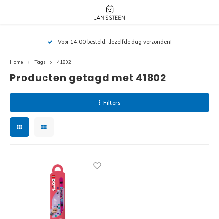
Hoofdmenu / nieuw!
Hoofdmenu 
Hoofdmenu 
Voor 14:00 besteld, dezelfde dag verzonden!
botanicals 
botanicals 
Nieuw!
avatar / i
avat
friends / h
Home
Tags
41802
Producten getagd met 41802
Architecture
Peppa
Harry
Filters
Pokemon
Harry
Editions
Loone
Batman
Vidiyo
City
Marve
Classic