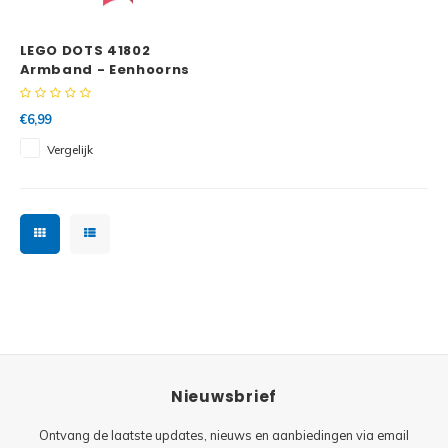
Minifi
Botanicals
LEGO DOTS 41802
Minifi
Gabby's Dollhouse
Armband - Eenhoorns
voor altijd
Minifi
Animal Crossing
€6,99
Vergelijk
Minifi
DREAMZzz
Minifi
Sonic the Hedgehog
Minifi
Avatar
Minifi
ICONS™
Minifi
Creator 3 in 1
Nieuwsbrief
Minifi
Creator Expert
Ontvang de laatste updates, nieuws en aanbiedingen via email
Minifi