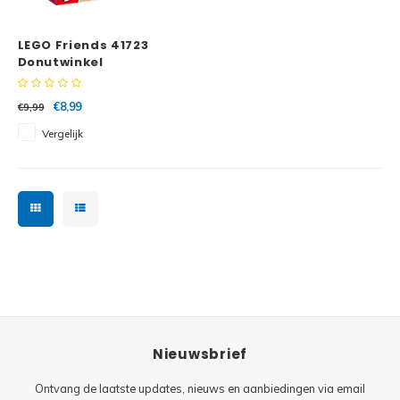
Minifi
Botanicals
LEGO Friends 41723
Minifi
Gabby's Dollhouse
Donutwinkel
Minifi
Animal Crossing
€8,99
€9,99
Vergelijk
Minifi
DREAMZzz
Minifi
Sonic the Hedgehog
Minifi
Avatar
Minifi
ICONS™
Minifi
Creator 3 in 1
Nieuwsbrief
Minifi
Creator Expert
Ontvang de laatste updates, nieuws en aanbiedingen via email
Minifi