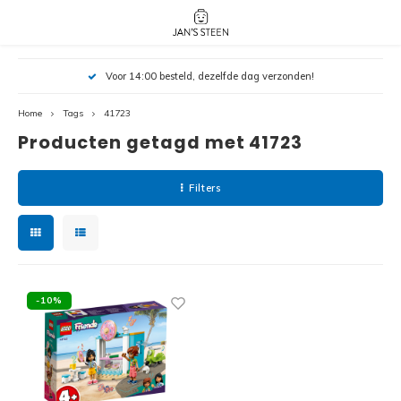
Hoofdmenu / nieuw!
Hoofdmenu 
Hoofdmenu 
Voor 14:00 besteld, dezelfde dag verzonden!
botanicals 
botanicals 
Nieuw!
avatar / i
avat
friends / h
Home
Tags
41723
Producten getagd met 41723
Architecture
Peppa
Harry
Filters
Pokemon
Harry
Editions
Loone
Batman
-10%
Vidiyo
City
Marve
Classic