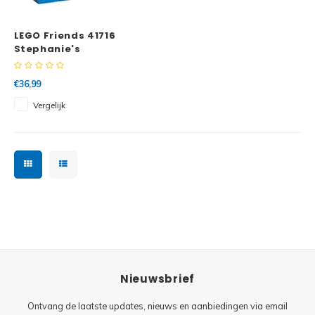
Minifi
Botanicals
LEGO Friends 41716
Minifi
Gabby's Dollhouse
Stephanie's
zeilavontuur
Minifi
Animal Crossing
€36,99
Vergelijk
Minifi
DREAMZzz
Minifi
Sonic the Hedgehog
Minifi
Avatar
Minifi
ICONS™
Minifi
Creator 3 in 1
Nieuwsbrief
Minifi
Creator Expert
Ontvang de laatste updates, nieuws en aanbiedingen via email
Minifi