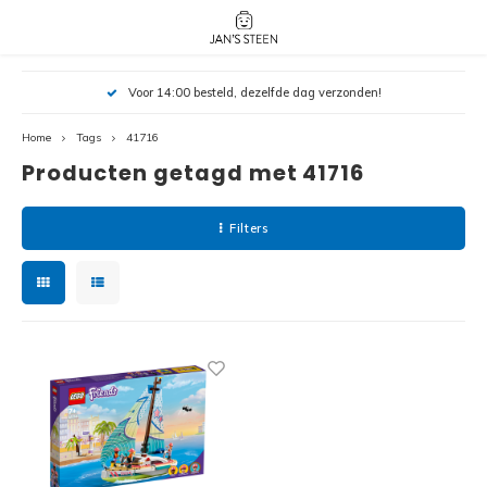
Hoofdmenu / nieuw!
Hoofdmenu 
Hoofdmenu 
Voor 14:00 besteld, dezelfde dag verzonden!
botanicals 
botanicals 
Nieuw!
avatar / i
avat
friends / h
Home
Tags
41716
Producten getagd met 41716
Architecture
Peppa
Harry
Filters
Pokemon
Harry
Editions
Loone
Batman
Vidiyo
City
Marve
Classic