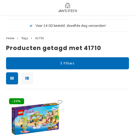
Hoofdmenu / nieuw!
Hoofdmenu 
Hoofdmenu 
Voor 14:00 besteld, dezelfde dag verzonden!
botanicals 
botanicals 
Nieuw!
avatar / i
avat
friends / h
Home
Tags
41710
Producten getagd met 41710
Architecture
Peppa
Harry
Filters
Pokemon
Harry
Editions
Loone
Batman
-20%
Vidiyo
City
Marve
Classic