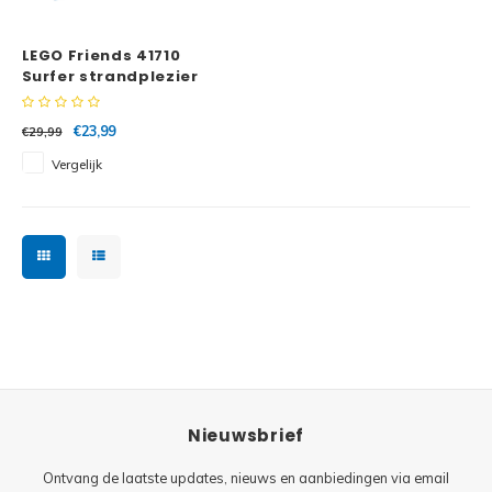
Minifi
Botanicals
LEGO Friends 41710
Minifi
Gabby's Dollhouse
Surfer strandplezier
Minifi
Animal Crossing
€23,99
€29,99
Vergelijk
Minifi
DREAMZzz
Minifi
Sonic the Hedgehog
Minifi
Avatar
Minifi
ICONS™
Minifi
Creator 3 in 1
Nieuwsbrief
Minifi
Creator Expert
Ontvang de laatste updates, nieuws en aanbiedingen via email
Minifi