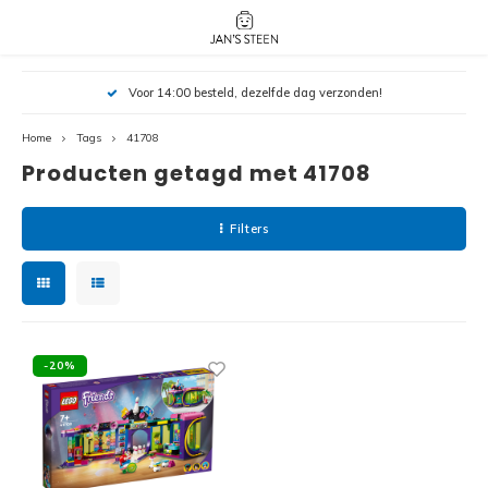
Hoofdmenu / nieuw!
Hoofdmenu 
Hoofdmenu 
Voor 14:00 besteld, dezelfde dag verzonden!
botanicals 
botanicals 
Nieuw!
avatar / i
avat
friends / h
Home
Tags
41708
Producten getagd met 41708
Architecture
Peppa
Harry
Filters
Pokemon
Harry
Editions
Loone
Batman
-20%
Vidiyo
City
Marve
Classic