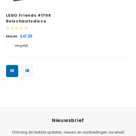
Minifi
Botanicals
LEGO Friends 41708
Minifi
Gabby's Dollhouse
Rolschaatsdisco
speelhal
Minifi
Animal Crossing
€47,99
€59,99
Vergelijk
Minifi
DREAMZzz
Minifi
Sonic the Hedgehog
Minifi
Avatar
Minifi
ICONS™
Minifi
Creator 3 in 1
Nieuwsbrief
Minifi
Creator Expert
Ontvang de laatste updates, nieuws en aanbiedingen via email
Minifi