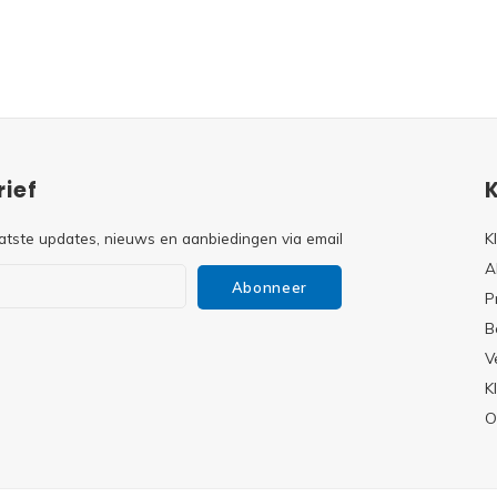
ief
atste updates, nieuws en aanbiedingen via email
K
A
Abonneer
P
B
V
s
K
O