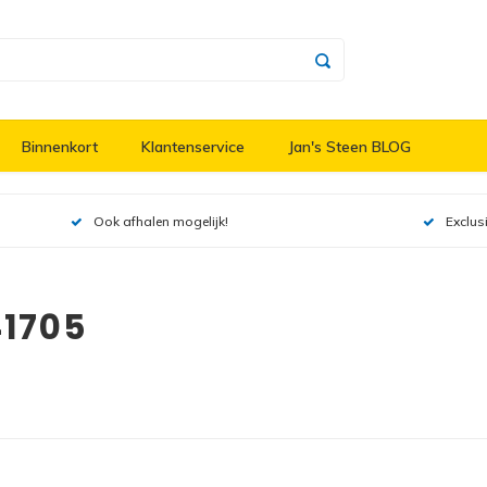
Binnenkort
Klantenservice
Jan's Steen BLOG
Ook afhalen mogelijk!
Exclus
41705