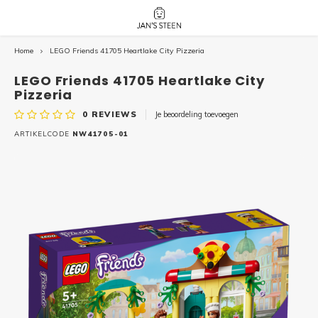
Home
LEGO Friends 41705 Heartlake City Pizzeria
Hoofdmenu / nieuw!
Hoofdmenu 
Hoofdmenu 
botanicals 
botanicals 
Nieuw!
LEGO Friends 41705 Heartlake City
avatar / i
avat
friends / h
Pizzeria
0
REVIEWS
Je beoordeling toevoegen
Architecture
ARTIKELCODE
NW41705-01
Peppa
Harry
Pokemon
Harry
Editions
Loone
Batman
Vidiyo
City
Marve
Classic