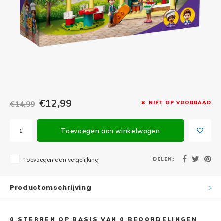
Minifi
Botanicals
Minifi
Gabby's Dollhouse
Minifi
Animal Crossing
Minifi
DREAMZzz
Minifi
€12,99
€14,99
NIET OP VOORRAAD
Sonic the Hedgehog
Minifi
Avatar
Toevoegen aan winkelwagen
Minifi
ICONS™
DELEN:
Toevoegen aan vergelijking
Minifi
Creator 3 in 1
Productomschrijving
Minifi
Creator Expert
0
STERREN OP BASIS VAN
0
BEOORDELINGEN
Minifi