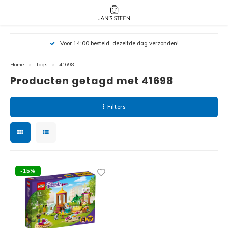
Hoofdmenu / nieuw!
Hoofdmenu 
Hoofdmenu 
Voor 14:00 besteld, dezelfde dag verzonden!
botanicals 
botanicals 
Nieuw!
avatar / i
avat
friends / h
Home
Tags
41698
Producten getagd met 41698
Architecture
Peppa
Harry
Filters
Pokemon
Harry
Editions
Loone
Batman
-15%
Vidiyo
City
Marve
Classic