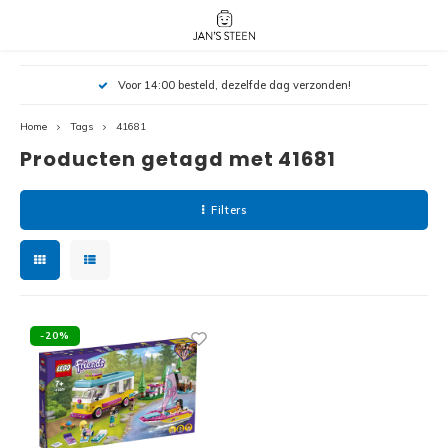
Hoofdmenu / nieuw!
Hoofdmenu 
Hoofdmenu 
Voor 14:00 besteld, dezelfde dag verzonden!
botanicals 
botanicals 
Nieuw!
avatar / i
avat
friends / h
Home
Tags
41681
Producten getagd met 41681
Architecture
Peppa
Harry
Filters
Pokemon
Harry
Editions
Loone
Batman
-20%
Vidiyo
City
Marve
Classic