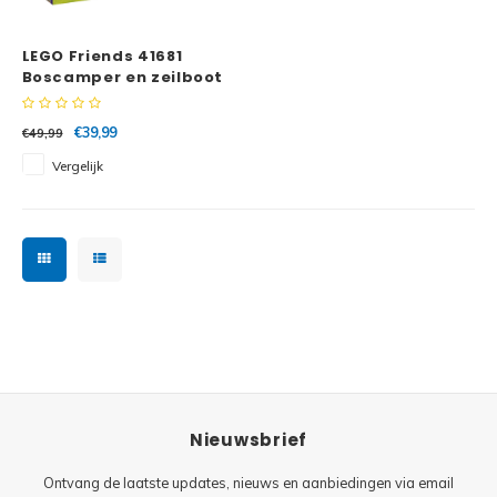
Minifi
Botanicals
LEGO Friends 41681
Minifi
Gabby's Dollhouse
Boscamper en zeilboot
Minifi
Animal Crossing
€39,99
€49,99
Vergelijk
Minifi
DREAMZzz
Minifi
Sonic the Hedgehog
Minifi
Avatar
Minifi
ICONS™
Minifi
Creator 3 in 1
Nieuwsbrief
Minifi
Creator Expert
Ontvang de laatste updates, nieuws en aanbiedingen via email
Minifi