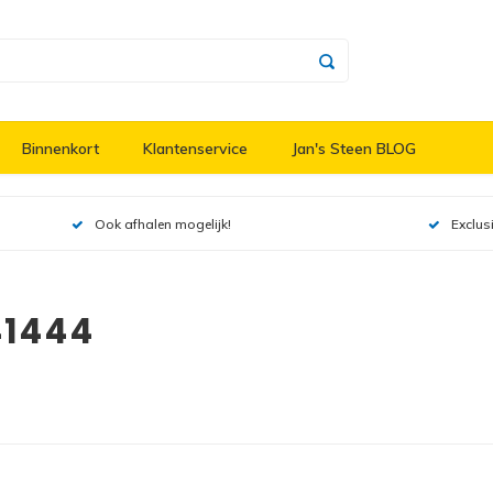
Binnenkort
Klantenservice
Jan's Steen BLOG
Ook afhalen mogelijk!
Exclus
41444