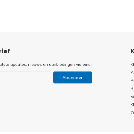
ief
atste updates, nieuws en aanbiedingen via email
K
A
Abonneer
P
B
V
s
K
O