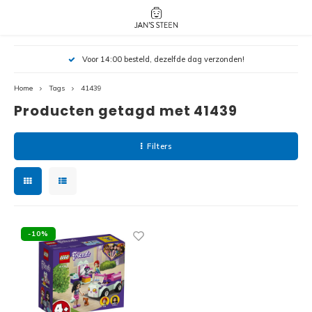
Hoofdmenu / nieuw!
Hoofdmenu 
Hoofdmenu 
Voor 14:00 besteld, dezelfde dag verzonden!
botanicals 
botanicals 
Nieuw!
avatar / i
avat
friends / h
Home
Tags
41439
Producten getagd met 41439
Architecture
Peppa
Harry
Filters
Pokemon
Harry
Editions
Loone
Batman
-10%
Vidiyo
City
Marve
Classic