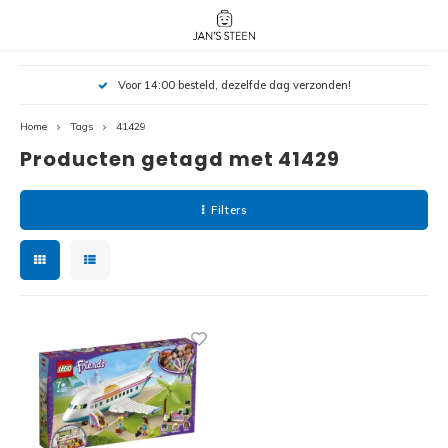
Hoofdmenu / nieuw!
Hoofdmenu 
Hoofdmenu 
Voor 14:00 besteld, dezelfde dag verzonden!
botanicals 
botanicals 
Nieuw!
avatar / i
avat
friends / h
Home
Tags
41429
Producten getagd met 41429
Architecture
Peppa
Harry
Filters
Pokemon
Harry
Editions
Loone
Batman
Vidiyo
City
Marve
Classic