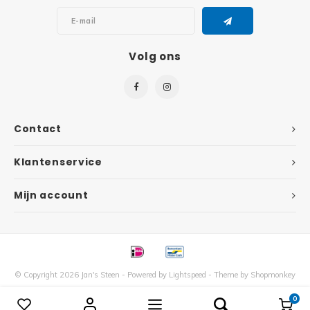
Disney
Minifi
Dots
Volg ons
Minifi
Duplo
DC Su
Exclusive
Contact
Marve
Friends
Klantenservice
The M
Harry Potter
Mijn account
Super
Hidden Side
Super
Ideas
Super
Jurassic World
© Copyright 2026 Jan's Steen - Powered by
Lightspeed
- Theme by
Shopmonkey
0
Vergelijk producten
0
Super
Minecraft