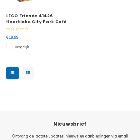
Minifi
Botanicals
LEGO Friends 41426
Minifi
Gabby's Dollhouse
Heartlake City Park Café
Minifi
Animal Crossing
€19,99
Vergelijk
Minifi
DREAMZzz
Minifi
Sonic the Hedgehog
Minifi
Avatar
Minifi
ICONS™
Minifi
Creator 3 in 1
Nieuwsbrief
Minifi
Creator Expert
Ontvang de laatste updates, nieuws en aanbiedingen via email
Minifi