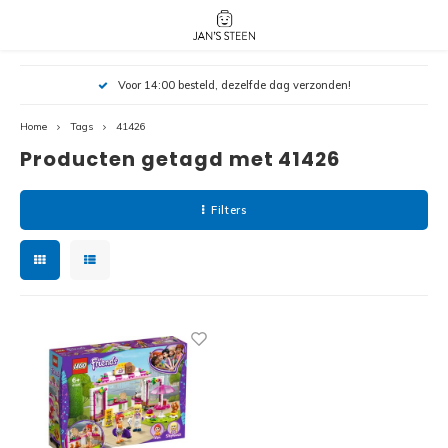
Hoofdmenu / nieuw!
Hoofdmenu 
Hoofdmenu 
Voor 14:00 besteld, dezelfde dag verzonden!
botanicals 
botanicals 
Nieuw!
avatar / i
avat
friends / h
Home
Tags
41426
Producten getagd met 41426
Architecture
Peppa
Harry
Filters
Pokemon
Harry
Editions
Loone
Batman
Vidiyo
City
Marve
Classic