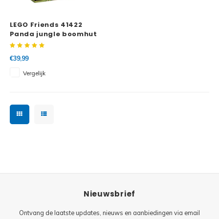
Minifi
Botanicals
LEGO Friends 41422
Minifi
Gabby's Dollhouse
Panda jungle boomhut
Minifi
Animal Crossing
€39,99
Vergelijk
Minifi
DREAMZzz
Minifi
Sonic the Hedgehog
Minifi
Avatar
Minifi
ICONS™
Minifi
Creator 3 in 1
Nieuwsbrief
Minifi
Creator Expert
Ontvang de laatste updates, nieuws en aanbiedingen via email
Minifi