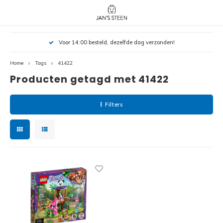
Hoofdmenu / nieuw!
Hoofdmenu 
Hoofdmenu 
Voor 14:00 besteld, dezelfde dag verzonden!
botanicals 
botanicals 
Nieuw!
avatar / i
avat
friends / h
Home
Tags
41422
Producten getagd met 41422
Architecture
Peppa
Harry
Filters
Pokemon
Harry
Editions
Loone
Batman
Vidiyo
City
Marve
Classic