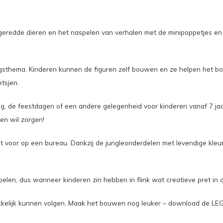
eredde dieren en het naspelen van verhalen met de minipoppetjes en 3
gsthema. Kinderen kunnen de figuren zelf bouwen en ze helpen het b
tsjen.
g, de feestdagen of een andere gelegenheid voor kinderen vanaf 7 jaar
en wil zorgen!
 voor op een bureau. Dankzij de jungleonderdelen met levendige kleure
en, dus wanneer kinderen zin hebben in flink wat creatieve pret in de 
makkelijk kunnen volgen. Maak het bouwen nog leuker – download de 