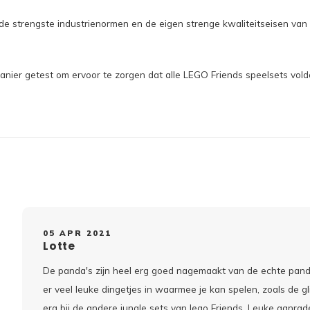
e strengste industrienormen en de eigen strenge kwaliteitseisen van
ier getest om ervoor te zorgen dat alle LEGO Friends speelsets vold
05 APR 2021
Lotte
De panda's zijn heel erg goed nagemaakt van de echte panda'
er veel leuke dingetjes in waarmee je kan spelen, zoals de 
erg bij de andere jungle sets van lego Friends. Leuke aanrade