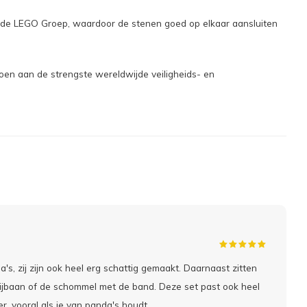
 de LEGO Groep, waardoor de stenen goed op elkaar aansluiten
oen aan de strengste wereldwijde veiligheids- en
s, zij zijn ook heel erg schattig gemaakt. Daarnaast zitten
glijbaan of de schommel met de band. Deze set past ook heel
r, vooral als je van panda's houdt.