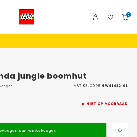
0
anda jungle boomhut
evoegen
ARTIKELCODE
NW41422-01
NIET OP VOORRAAD
evoegen aan winkelwagen