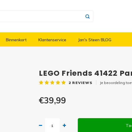
Binnenkort
Klantenservice
Jan's Steen BLOG
LEGO Friends 41422 P
2
REVIEWS
Je beoordeling to
€39,99
To