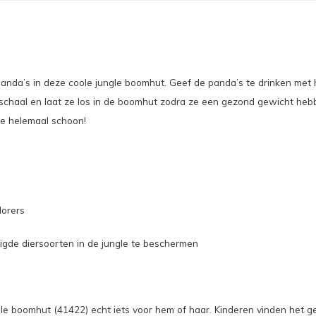
panda’s in deze coole jungle boomhut. Geef de panda’s te drinken met 
chaal en laat ze los in de boomhut zodra ze een gezond gewicht heb
 ze helemaal schoon!
lorers
eigde diersoorten in de jungle te beschermen
ngle boomhut (41422) echt iets voor hem of haar. Kinderen vinden het