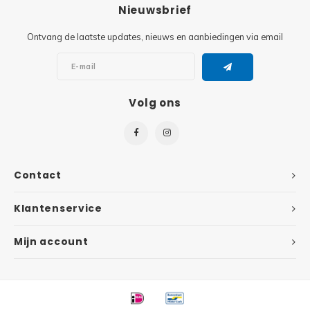
Minifi
Nieuwsbrief
Botanicals
Ontvang de laatste updates, nieuws en aanbiedingen via email
Minifi
Gabby's Dollhouse
Minifi
Animal Crossing
Volg ons
Minifi
DREAMZzz
Minifi
Sonic the Hedgehog
Contact
Minifi
Avatar
Klantenservice
Minifi
ICONS™
Mijn account
Minifi
Creator 3 in 1
Minifi
Creator Expert
Minifi