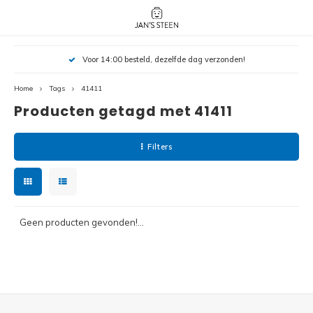
Hoofdmenu / nieuw!
Hoofdmenu 
Hoofdmenu 
Voor 14:00 besteld, dezelfde dag verzonden!
botanicals 
botanicals 
Nieuw!
avatar / i
avat
friends / h
Home
Tags
41411
Producten getagd met 41411
Architecture
Peppa
Harry
Filters
Pokemon
Harry
Editions
Loone
Batman
Geen producten gevonden!...
Vidiyo
City
Marve
Classic