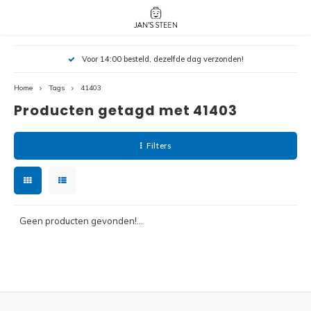
Hoofdmenu / nieuw!
Hoofdmenu 
Hoofdmenu 
Voor 14:00 besteld, dezelfde dag verzonden!
botanicals 
botanicals 
Nieuw!
avatar / i
avat
friends / h
Home
Tags
41403
Producten getagd met 41403
Architecture
Peppa
Harry
Filters
Pokemon
Harry
Editions
Loone
Batman
Geen producten gevonden!...
Vidiyo
City
Marve
Classic