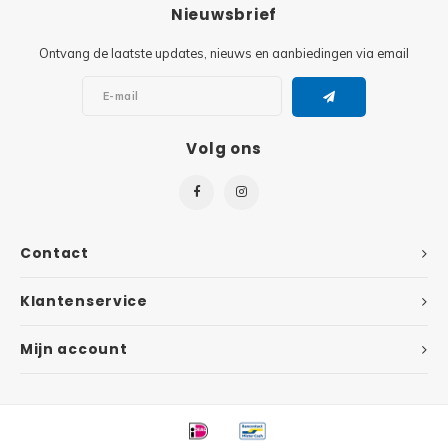
Minifi
Nieuwsbrief
Botanicals
Ontvang de laatste updates, nieuws en aanbiedingen via email
Minifi
Gabby's Dollhouse
Minifi
Animal Crossing
Volg ons
Minifi
DREAMZzz
Minifi
Sonic the Hedgehog
Contact
Minifi
Avatar
Klantenservice
Minifi
ICONS™
Mijn account
Minifi
Creator 3 in 1
Minifi
Creator Expert
Minifi