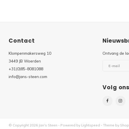
Contact
Nieuwsbr
Klompenmakersweg 10
Ontvang de la
3449 JB Woerden
+31(0)85-8081088
info@jans-steen.com
Volg on
© Copyright 2026 Jan's Steen - Powered by
Lightspeed
- Theme by
Shop