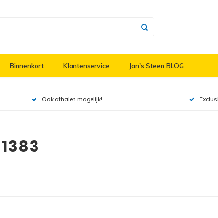
Binnenkort
Klantenservice
Jan's Steen BLOG
Ook afhalen mogelijk!
Exclus
41383