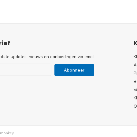
ief
atste updates, nieuws en aanbiedingen via email
K
A
Abonneer
P
B
V
s
K
O
monkey