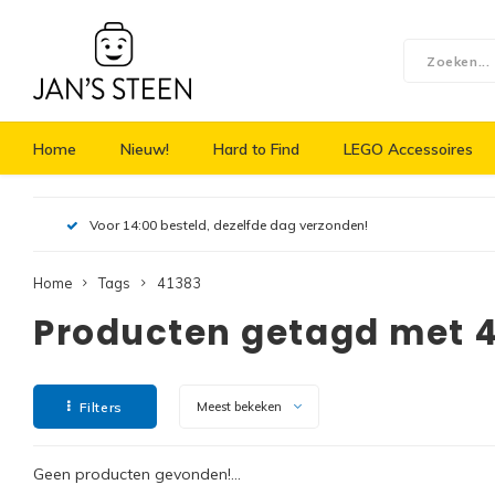
Home
Nieuw!
Hard to Find
LEGO Accessoires
Voor 14:00 besteld, dezelfde dag verzonden!
Home
Tags
41383
Producten getagd met 
Filters
Meest bekeken
Geen producten gevonden!...