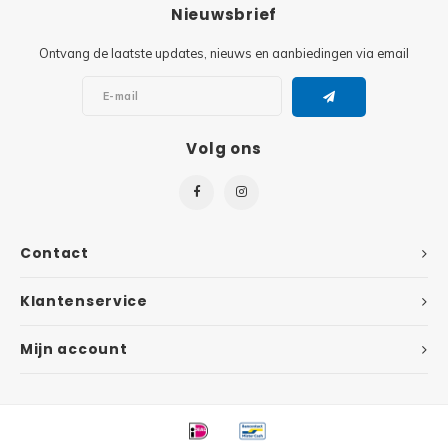
Minifi
Nieuwsbrief
Botanicals
Ontvang de laatste updates, nieuws en aanbiedingen via email
Minifi
Gabby's Dollhouse
Minifi
Animal Crossing
Volg ons
Minifi
DREAMZzz
Minifi
Sonic the Hedgehog
Contact
Minifi
Avatar
Klantenservice
Minifi
ICONS™
Mijn account
Minifi
Creator 3 in 1
Minifi
Creator Expert
Minifi