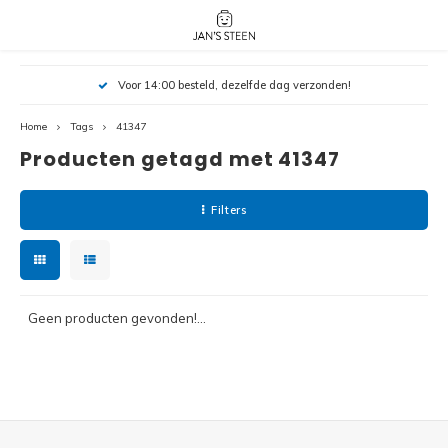
Hoofdmenu / nieuw!
Hoofdmenu 
Hoofdmenu 
Voor 14:00 besteld, dezelfde dag verzonden!
botanicals 
botanicals 
Nieuw!
avatar / i
avat
friends / h
Home
Tags
41347
Producten getagd met 41347
Architecture
Peppa
Harry
Filters
Pokemon
Harry
Editions
Loone
Batman
Geen producten gevonden!...
Vidiyo
City
Marve
Classic