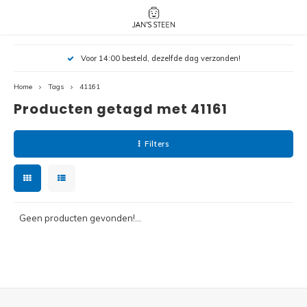
Hoofdmenu / nieuw!
Hoofdmenu 
Hoofdmenu 
Voor 14:00 besteld, dezelfde dag verzonden!
botanicals 
botanicals 
Nieuw!
avatar / i
avat
friends / h
Home
Tags
41161
Producten getagd met 41161
Architecture
Peppa
Harry
Filters
Pokemon
Harry
Editions
Loone
Batman
Geen producten gevonden!...
Vidiyo
City
Marve
Classic