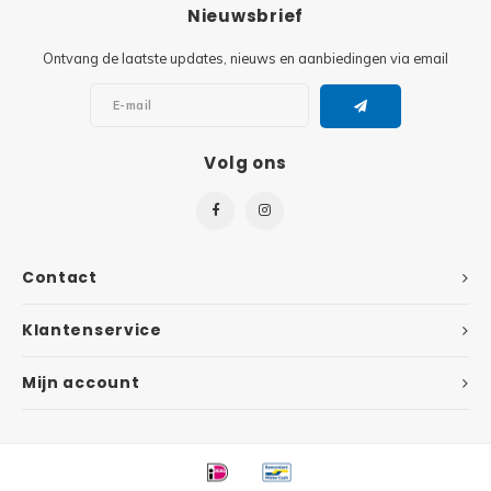
Minifi
Nieuwsbrief
Botanicals
Ontvang de laatste updates, nieuws en aanbiedingen via email
Minifi
Gabby's Dollhouse
Minifi
Animal Crossing
Volg ons
Minifi
DREAMZzz
Minifi
Sonic the Hedgehog
Contact
Minifi
Avatar
Klantenservice
Minifi
ICONS™
Mijn account
Minifi
Creator 3 in 1
Minifi
Creator Expert
Minifi