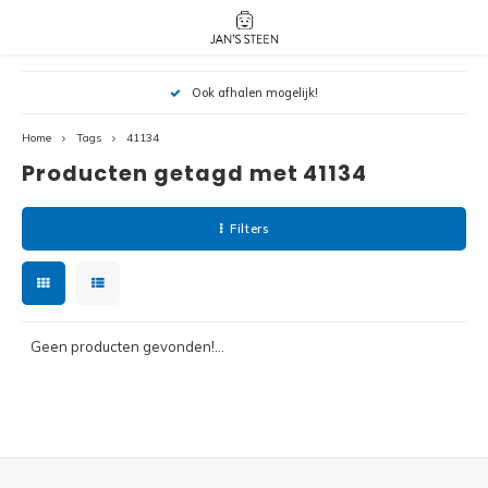
Hoofdmenu / nieuw!
Hoofdmenu 
Hoofdmenu 
Ook afhalen mogelijk!
botanicals 
botanicals 
Nieuw!
avatar / i
avat
friends / h
Home
Tags
41134
Producten getagd met 41134
Architecture
Peppa
Harry
Filters
Pokemon
Harry
Editions
Loone
Batman
Geen producten gevonden!...
Vidiyo
City
Marve
Classic