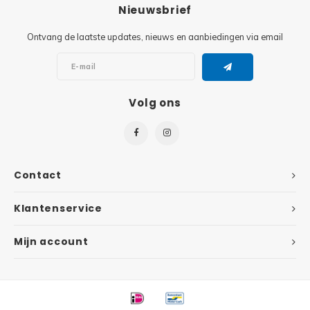
Minifi
Nieuwsbrief
Botanicals
Ontvang de laatste updates, nieuws en aanbiedingen via email
Minifi
Gabby's Dollhouse
Minifi
Animal Crossing
Volg ons
Minifi
DREAMZzz
Minifi
Sonic the Hedgehog
Contact
Minifi
Avatar
Klantenservice
Minifi
ICONS™
Mijn account
Minifi
Creator 3 in 1
Minifi
Creator Expert
Minifi