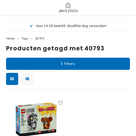
Hoofdmenu / nieuw!
Hoofdmenu 
Hoofdmenu 
Voor 14:00 besteld, dezelfde dag verzonden!
botanicals 
botanicals 
Nieuw!
avatar / i
avat
friends / h
Home
Tags
40793
Producten getagd met 40793
Architecture
Peppa
Harry
Filters
Pokemon
Harry
Editions
Loone
Batman
Vidiyo
City
Marve
Classic