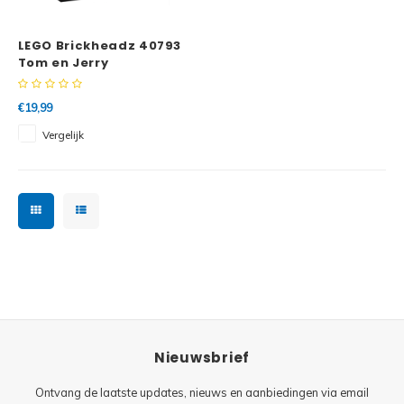
Minifi
Botanicals
LEGO Brickheadz 40793
Minifi
Gabby's Dollhouse
Tom en Jerry
Minifi
Animal Crossing
€19,99
Vergelijk
Minifi
DREAMZzz
Minifi
Sonic the Hedgehog
Minifi
Avatar
Minifi
ICONS™
Minifi
Creator 3 in 1
Nieuwsbrief
Minifi
Creator Expert
Ontvang de laatste updates, nieuws en aanbiedingen via email
Minifi