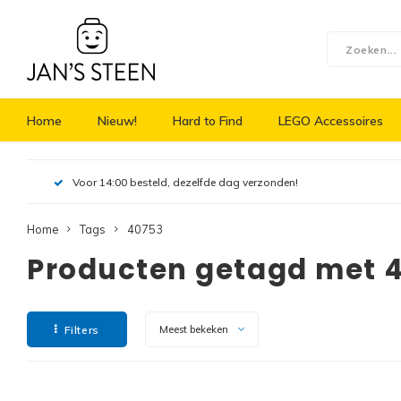
Home
Nieuw!
Hard to Find
LEGO Accessoires
Voor 14:00 besteld, dezelfde dag verzonden!
Home
Tags
40753
Producten getagd met 
Filters
Meest bekeken