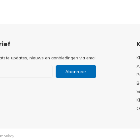
ief
atste updates, nieuws en aanbiedingen via email
K
A
Abonneer
P
B
V
s
K
O
monkey