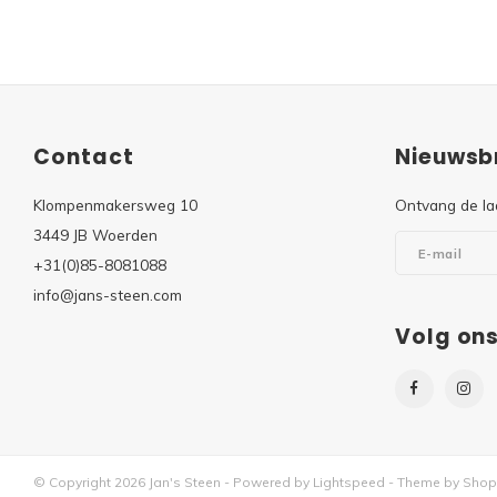
Contact
Nieuwsbr
Klompenmakersweg 10
Ontvang de la
3449 JB Woerden
+31(0)85-8081088
info@jans-steen.com
Volg on
© Copyright 2026 Jan's Steen - Powered by
Lightspeed
- Theme by
Shop