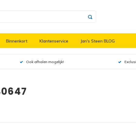
Binnenkort
Klantenservice
Jan's Steen BLOG
Ook afhalen mogelijk!
Exclus
40647