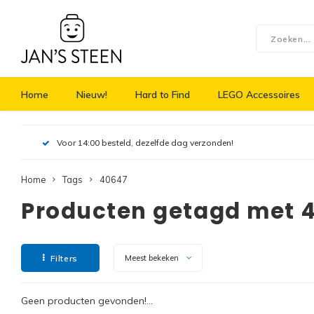
Home
Nieuw!
Hard to Find
LEGO Accessoires
Voor 14:00 besteld, dezelfde dag verzonden!
Home
Tags
40647
Producten getagd met 
Filters
Meest bekeken
Geen producten gevonden!...