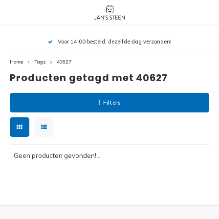
Hoofdmenu / nieuw!
Hoofdmenu 
Hoofdmenu 
Voor 14:00 besteld, dezelfde dag verzonden!
botanicals 
botanicals 
Nieuw!
avatar / i
avat
friends / h
Home
Tags
40627
Producten getagd met 40627
Architecture
Peppa
Harry
Filters
Pokemon
Harry
Editions
Loone
Batman
Geen producten gevonden!...
Vidiyo
City
Marve
Classic