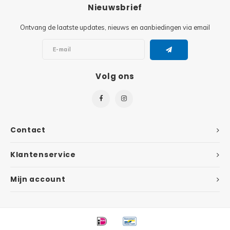
Minifi
Nieuwsbrief
Botanicals
Ontvang de laatste updates, nieuws en aanbiedingen via email
Minifi
Gabby's Dollhouse
Minifi
Animal Crossing
Volg ons
Minifi
DREAMZzz
Minifi
Sonic the Hedgehog
Contact
Minifi
Avatar
Klantenservice
Minifi
ICONS™
Mijn account
Minifi
Creator 3 in 1
Minifi
Creator Expert
Minifi