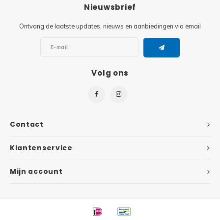
Minifi
Nieuwsbrief
Botanicals
Ontvang de laatste updates, nieuws en aanbiedingen via email
Minifi
Gabby's Dollhouse
Minifi
Animal Crossing
Volg ons
Minifi
DREAMZzz
Minifi
Sonic the Hedgehog
Contact
Minifi
Avatar
Klantenservice
Minifi
ICONS™
Mijn account
Minifi
Creator 3 in 1
Minifi
Creator Expert
Minifi