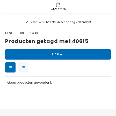
Hoofdmenu / nieuw!
Hoofdmenu 
Hoofdmenu 
Voor 14:00 besteld, dezelfde dag verzonden!
botanicals 
botanicals 
Nieuw!
avatar / i
avat
friends / h
Home
Tags
40615
Producten getagd met 40615
Architecture
Peppa
Harry
Filters
Pokemon
Harry
Editions
Loone
Batman
Geen producten gevonden!...
Vidiyo
City
Marve
Classic