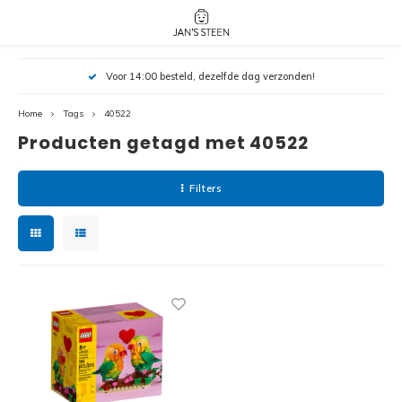
Hoofdmenu / nieuw!
Hoofdmenu 
Hoofdmenu 
Voor 14:00 besteld, dezelfde dag verzonden!
botanicals 
botanicals 
Nieuw!
avatar / i
avat
friends / h
Home
Tags
40522
Producten getagd met 40522
Architecture
Peppa
Harry
Filters
Pokemon
Harry
Editions
Loone
Batman
Vidiyo
City
Marve
Classic