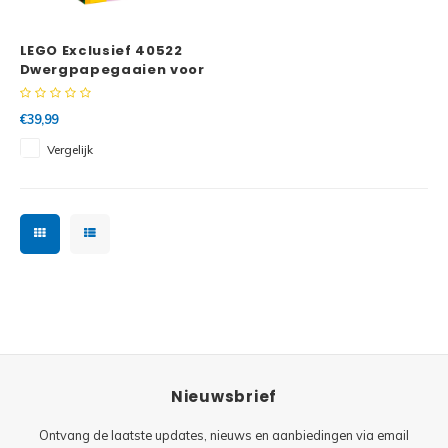
Minifi
Botanicals
LEGO Exclusief 40522
Minifi
Gabby's Dollhouse
Dwergpapegaaien voor
Valentijnsdag
Minifi
Animal Crossing
€39,99
Vergelijk
Minifi
DREAMZzz
Minifi
Sonic the Hedgehog
Minifi
Avatar
Minifi
ICONS™
Minifi
Creator 3 in 1
Nieuwsbrief
Minifi
Creator Expert
Ontvang de laatste updates, nieuws en aanbiedingen via email
Minifi