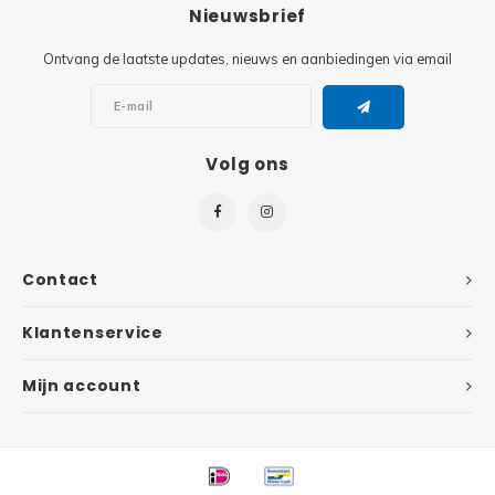
Minifi
Nieuwsbrief
Botanicals
Ontvang de laatste updates, nieuws en aanbiedingen via email
Minifi
Gabby's Dollhouse
Minifi
Animal Crossing
Volg ons
Minifi
DREAMZzz
Minifi
Sonic the Hedgehog
Contact
Minifi
Avatar
Klantenservice
Minifi
ICONS™
Mijn account
Minifi
Creator 3 in 1
Minifi
Creator Expert
Minifi