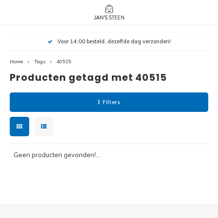
Hoofdmenu / nieuw!
Hoofdmenu 
Hoofdmenu 
Voor 14:00 besteld, dezelfde dag verzonden!
botanicals 
botanicals 
Nieuw!
avatar / i
avat
friends / h
Home
Tags
40515
Producten getagd met 40515
Architecture
Peppa
Harry
Filters
Pokemon
Harry
Editions
Loone
Batman
Geen producten gevonden!...
Vidiyo
City
Marve
Classic