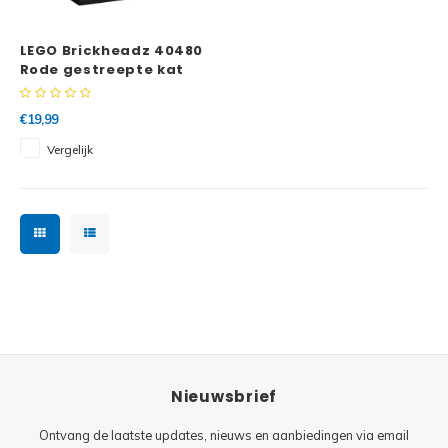
Minifi
Botanicals
LEGO Brickheadz 40480
Minifi
Gabby's Dollhouse
Rode gestreepte kat
Minifi
Animal Crossing
€19,99
Vergelijk
Minifi
DREAMZzz
Minifi
Sonic the Hedgehog
Minifi
Avatar
Minifi
ICONS™
Minifi
Creator 3 in 1
Nieuwsbrief
Minifi
Creator Expert
Ontvang de laatste updates, nieuws en aanbiedingen via email
Minifi