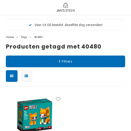
Hoofdmenu / nieuw!
Hoofdmenu 
Hoofdmenu 
Voor 14:00 besteld, dezelfde dag verzonden!
botanicals 
botanicals 
Nieuw!
avatar / i
avat
friends / h
Home
Tags
40480
Producten getagd met 40480
Architecture
Peppa
Harry
Filters
Pokemon
Harry
Editions
Loone
Batman
Vidiyo
City
Marve
Classic